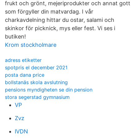
frukt och grönt, mejeriprodukter och annat gott
som förgyller din matvardag. I vår
charkavdelning hittar du ostar, salami och
skinkor för picknick, mys eller fest. Vi ses i
butiken!
Krom stockholmare
adress etiketter
spotpris el december 2021
posta dana price
bollstanäs skola avslutning
pensions myndigheten se din pension
stora segerstad gymnasium
VP
Zvz
lVDN